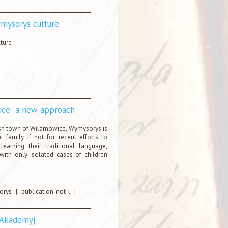
ymysorys culture
lture
wice- a new approach
ish town of Wilamowice, Wymysorys is
family. If not for recent efforts to
arning their traditional language,
th only isolated cases of children
orys
|
publication_not_l
|
 Akademyj