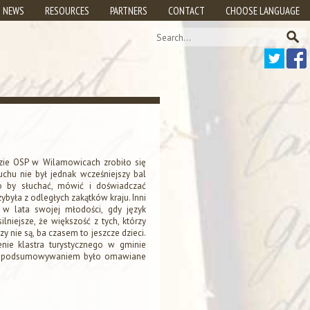
NEWS
RESOURCES
PARTNERS
CONTACT
CHOOSE LANGUAGE
zie OSP w Wilamowicach zrobiło się
hu nie był jednak wcześniejszy bal
o by słuchać, mówić i doświadczać
ybyła z odległych zakątków kraju. Inni
 w lata swojej młodości, gdy język
niejsze, że większość z tych, którzy
nie są, ba czasem to jeszcze dzieci.
nie klastra turystycznego w gminie
rego podsumowywaniem było omawiane