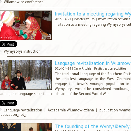
Wilamowice conference
Invitation to a meeting regaring W
2015-04-21 |
Tymoteusz Król
|
Revitalization activities
Invitation to a meeting regaring Wymysorys cu
Wymysorys instruction
Language revitalization in Wilamo
2014-04-24 |
Carlo Ritchie
|
Revitalization activities
The traditional language of the Southern Pol
the smallest language in the West Germanic 
engage the town’s younger population in le
Wymysorys would be considered moribund, wi
earning the language since the conclusion of the Second World War.
Language revitalization
|
Accademia Wilamowicziana
|
publication_wymys
publication_not_n
The founding of the Wymysiöeryśy