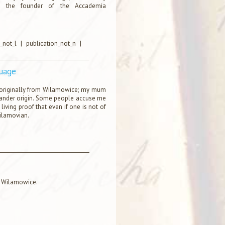
and the founder of the Accademia
_not_l
|
publication_not_n
|
guage
 originally from Wilamowice; my mum
hlander origin. Some people accuse me
 living proof that even if one is not of
ilamovian.
of Wilamowice.