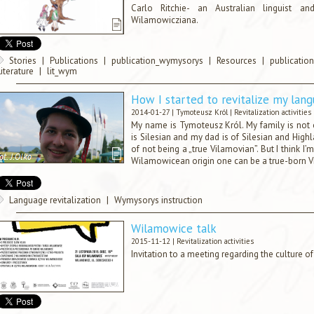
Carlo Ritchie- an Australian linguist 
Wilamowicziana.
Stories
|
Publications
|
publication_wymysorys
|
Resources
|
publication
Literature
|
lit_wym
How I started to revitalize my lan
2014-01-27 |
Tymoteusz Król
|
Revitalization activities
My name is Tymoteusz Król. My family is not
is Silesian and my dad is of Silesian and Hig
of not being a „true Vilamovian”. But I think I’m
Wilamowicean origin one can be a true-born V
Language revitalization
|
Wymysorys instruction
Wilamowice talk
2015-11-12 |
Revitalization activities
Invitation to a meeting regarding the culture 