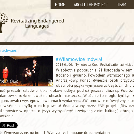
HOME
ABOUT THE PROJECT
TEAM
n activities
#Wilamowice mówią!
2016-01-08 |
Tymoteusz Król
|
Revitalization activities
W sobotnie popołudnie 21 listopada w remi
tłoczno i gwarno. Powodem wzmożonego ruc
Andrzejkowy. Ponad dwieście osób przybył
obecności języka wymysiöeryś. Część z nich prz
hoć przeszli zaledwie kilka kroków odbyli podróż jeszcze dłuższą. Podróż
ilamowski rozbrzmiewał na ulicach miasteczka. Wrażenie to mogło być tym sil
rganizowali i występowali w ramach wydarzenia #Wilamowice mówią! zbyt starzy 
o właśnie z myślą o nich powstał finansowany przez FNP projekt „Stworze
ilamowice w oparciu o język wymysiöeryś i związaną z nim kulturę”, któ
potkanie.
Wymysorys instruction
|
Wymysorys language documentation