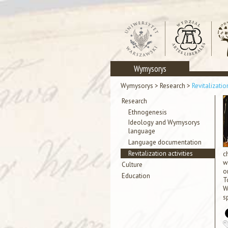
Wymysorys
Wymysorys
>
Research
>
Revitalizatio
Research
Ethnogenesis
Ideology and Wymysorys
language
Language documentation
Revitalization activities
c
w
Culture
o
Education
T
W
s