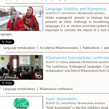
Language Visibility and Wymysorys
2014-09-27 |
Carlo Ritchie
|
Revitalization activities
Unlike endangered animals or heritage buil
presents an initial challenge to broadeni
languages. It is an obvious point that spoken 
important to consider the impact of a lack o
anguages.
Language revitalization
|
Accademia Wilamowicziana
|
Publications
|
pub
Wilamowice international conferen
2014-07-17 |
Elwira Sobkowiak
|
Revitalization activitie
The conference "Endangered languages. Com
revitalization" was held in Wilamowice from 11
Language revitalization
|
Wilamowice conference
Ynzer boümmüter
2014-07-15 |
Carlo Ritchie
|
Revitalization activities
"Ynzer boümmüter" is the first children's bo